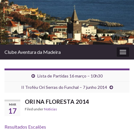
Clube Aventura da Madeira
Togg
navig
Lista de Partidas 16 março – 10h30
II Troféu Ori Serras do Funchal – 7 junho 2014
ORI NA FLORESTA 2014
MAR
17
Filed under
Noticias
Resultados Escalões