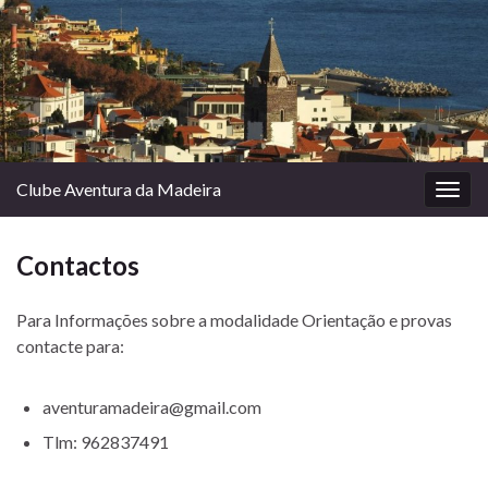
Clube Aventura da Madeira
Togg
navig
Contactos
Para Informações sobre a modalidade Orientação e provas
contacte para:
aventuramadeira@gmail.com
Tlm: 962837491