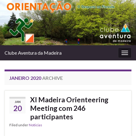
Clube Aventura da Madeira
Togg
navig
JANEIRO 2020
ARCHIVE
XI Madeira Orienteering
JAN
20
Meeting com 246
participantes
Filed under
Noticias