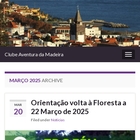
Clube Aventura da Madeira
Togg
navig
MARÇO 2025
ARCHIVE
Orientação volta à Floresta a
MAR
20
22 Março de 2025
Filed under
Noticias