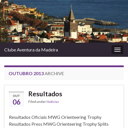
Clube Aventura da Madeira
Togg
navig
OUTUBRO 2013
ARCHIVE
Resultados
OUT
06
Filed under
Noticias
Resultados Oficiais MWG Orienteering Trophy
Resultados Press MWG Orienteering Trophy Splits