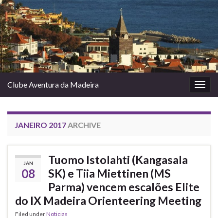
Clube Aventura da Madeira
Togg
navig
JANEIRO 2017
ARCHIVE
Tuomo Istolahti (Kangasala
JAN
08
SK) e Tiia Miettinen (MS
Parma) vencem escalões Elite
do IX Madeira Orienteering Meeting
Filed under
Noticias