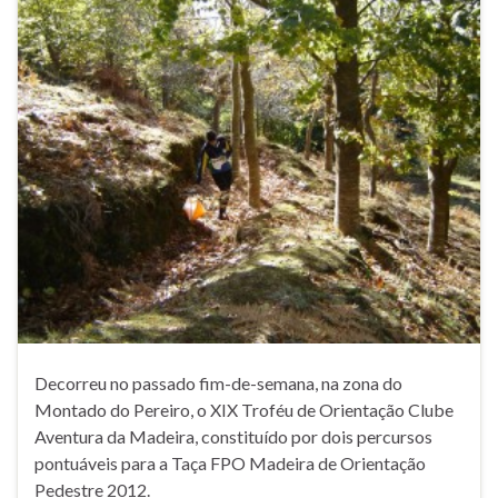
Decorreu no passado fim-de-semana, na zona do
Montado do Pereiro, o XIX Troféu de Orientação Clube
Aventura da Madeira, constituído por dois percursos
pontuáveis para a Taça FPO Madeira de Orientação
Pedestre 2012.