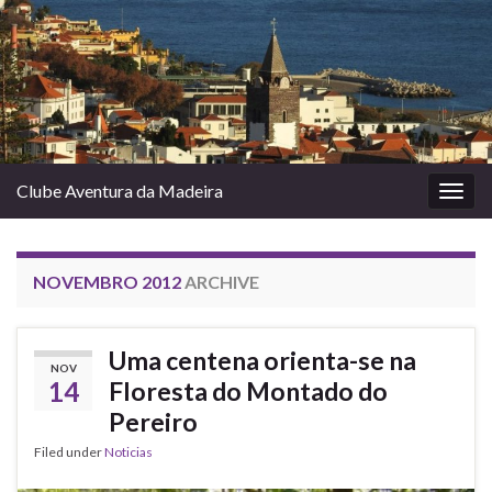
Clube Aventura da Madeira
Togg
navig
NOVEMBRO 2012
ARCHIVE
Uma centena orienta-se na
NOV
14
Floresta do Montado do
Pereiro
Filed under
Noticias