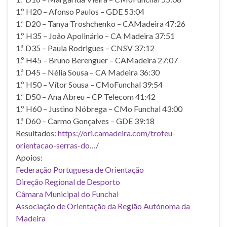
1.º H20 – Afonso Paulos – GDE 53:04
1.ª D20 – Tanya Troshchenko – CAMadeira 47:26
1.º H35 – João Apolinário – CA Madeira 37:51
1.ª D35 – Paula Rodrigues – CNSV 37:12
1.º H45 – Bruno Berenguer – CAMadeira 27:07
1.ª D45 – Nélia Sousa – CA Madeira 36:30
1.º H50 – Vítor Sousa – CMoFunchal 39:54
1.ª D50 – Ana Abreu – CP Telecom 41:42
1.º H60 – Justino Nóbrega – CMo Funchal 43:00
1.ª D60 – Carmo Gonçalves – GDE 39:18
Resultados:
https://ori.camadeira.com/trofeu-
orientacao-serras-do…/
Apoios:
Federação Portuguesa de Orientação
Direção Regional de Desporto
Câmara Municipal do Funchal
Associação de Orientação da Região Autónoma da
Madeira