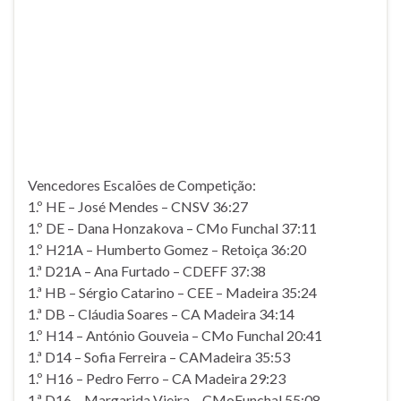
Vencedores Escalões de Competição:
1.º HE – José Mendes – CNSV 36:27
1.º DE – Dana Honzakova – CMo Funchal 37:11
1.º H21A – Humberto Gomez – Retoiça 36:20
1.ª D21A – Ana Furtado – CDEFF 37:38
1.ª HB – Sérgio Catarino – CEE – Madeira 35:24
1.ª DB – Cláudia Soares – CA Madeira 34:14
1.º H14 – António Gouveia – CMo Funchal 20:41
1.ª D14 – Sofia Ferreira – CAMadeira 35:53
1.º H16 – Pedro Ferro – CA Madeira 29:23
1.ª D16 – Margarida Vieira – CMoFunchal 55:08