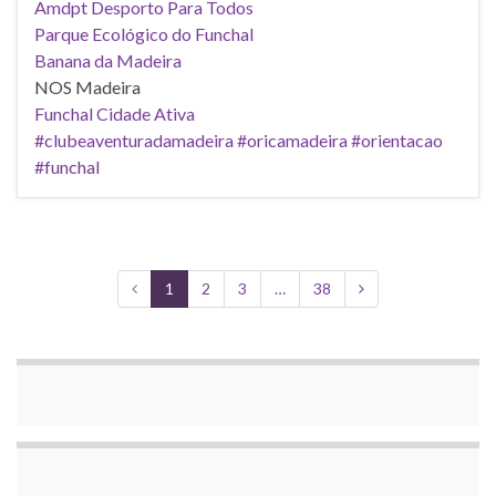
Amdpt Desporto Para Todos
Parque Ecológico do Funchal
Banana da Madeira
NOS Madeira
Funchal Cidade Ativa
#clubeaventuradamadeira
#oricamadeira
#orientacao
#funchal
1
2
3
…
38