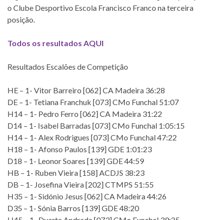
o Clube Desportivo Escola Francisco Franco na terceira
posição.
Todos os resultados AQUI
Resultados Escalões de Competição
HE – 1- Vitor Barreiro [062] CA Madeira 36:28
DE – 1- Tetiana Franchuk [073] CMo Funchal 51:07
H14 – 1- Pedro Ferro [062] CA Madeira 31:22
D14 – 1- Isabel Barradas [073] CMo Funchal 1:05:15
H14 – 1- Alex Rodrigues [073] CMo Funchal 47:22
H18 – 1- Afonso Paulos [139] GDE 1:01:23
D18 – 1- Leonor Soares [139] GDE 44:59
HB – 1- Ruben Vieira [158] ACDJS 38:23
DB – 1- Josefina Vieira [202] CTMPS 51:55
H35 – 1- Sidónio Jesus [062] CA Madeira 44:26
D35 – 1- Sónia Barros [139] GDE 48:20
H45 – 1- Duarte Andrade [073] CMo Funchal 39:25