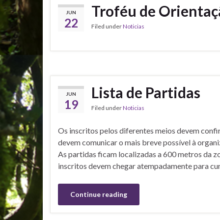
Troféu de Orientaç
JUN
22
Filed under
Noticias
Lista de Partidas
JUN
19
Filed under
Noticias
Os inscritos pelos diferentes meios devem confir
devem comunicar o mais breve possível à orga
As partidas ficam localizadas a 600 metros da 
inscritos devem chegar atempadamente para cum
Continue reading