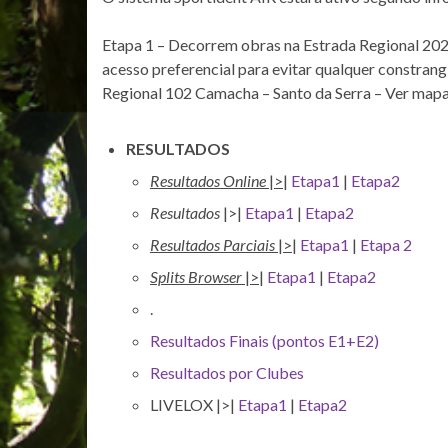
Etapa 1 – Decorrem obras na Estrada Regional 202
acesso preferencial para evitar qualquer constrangi
Regional 102 Camacha – Santo da Serra – Ver mapa
RESULTADOS
Resultados Online
|>|
Etapa1
|
Etapa2
Resultados
|>|
Etapa1
|
Etapa2
Resultados Parciais
|>|
Etapa1
|
Etapa 2
Splits Browser
|>|
Etapa1
|
Etapa2
.
Resultados Finais (pontos E1+E2)
Resultados por Clubes
LIVELOX |>|
Etapa1
|
Etapa2