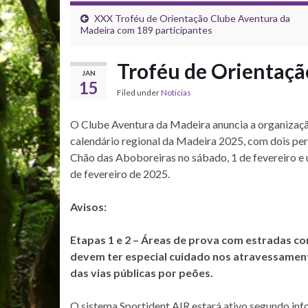
XXX Troféu de Orientação Clube Aventura da
Madeira com 189 participantes
Troféu de Orientação
JAN
15
Filed under
Noticias
O Clube Aventura da Madeira anuncia a organizaçã
calendário regional da Madeira 2025, com dois per
Chão das Aboboreiras no sábado, 1 de fevereiro e 
de fevereiro de 2025.
Avisos:
Etapas 1 e 2 – Áreas de prova com estradas co
devem ter especial cuidado nos atravessament
das vias públicas por peões.
O sistema Sportident AIR estará ativo segundo in