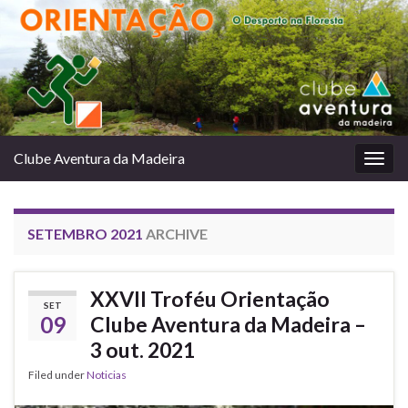
Clube Aventura da Madeira
Togg
navig
SETEMBRO 2021
ARCHIVE
XXVII Troféu Orientação
SET
09
Clube Aventura da Madeira –
3 out. 2021
Filed under
Noticias