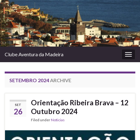
Clube Aventura da Madeira
Togg
navig
SETEMBRO 2024
ARCHIVE
Orientação Ribeira Brava – 12
SET
26
Outubro 2024
Filed under
Noticias