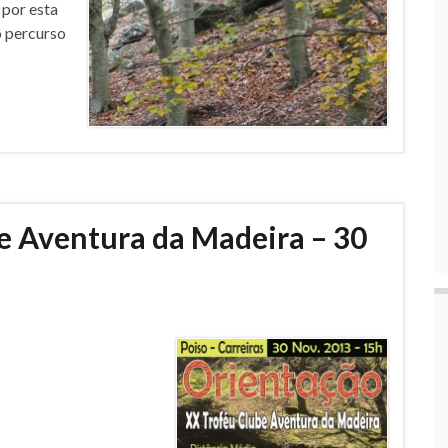
 por esta
 percurso
e Aventura da Madeira – 30