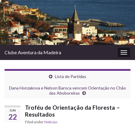
Clube Aventura da Madeira
Togg
navig
Lista de Partidas
Dana Honzakova e Nelson Baroca vencem Orientação no Chão
das Aboboreiras
Troféu de Orientação da Floresta –
JUN
Resultados
22
Filed under
Noticias