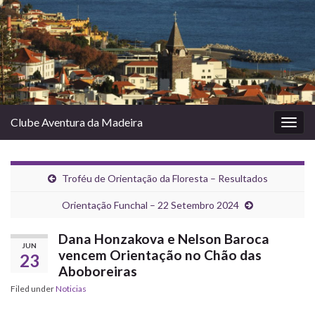
Clube Aventura da Madeira
Togg
navig
Troféu de Orientação da Floresta – Resultados
Orientação Funchal – 22 Setembro 2024
Dana Honzakova e Nelson Baroca
JUN
vencem Orientação no Chão das
23
Aboboreiras
Filed under
Noticias