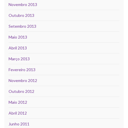
Novembro 2013
Outubro 2013
Setembro 2013
Maio 2013
Abril 2013
Março 2013
Fevereiro 2013
Novembro 2012
Outubro 2012
Maio 2012
Abril 2012
Junho 2011