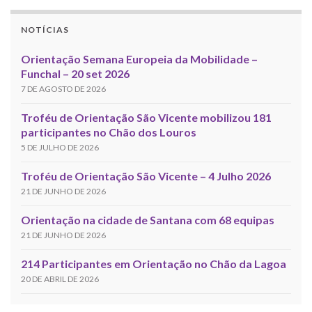
NOTÍCIAS
Orientação Semana Europeia da Mobilidade –
Funchal – 20 set 2026
7 DE AGOSTO DE 2026
Troféu de Orientação São Vicente mobilizou 181
participantes no Chão dos Louros
5 DE JULHO DE 2026
Troféu de Orientação São Vicente – 4 Julho 2026
21 DE JUNHO DE 2026
Orientação na cidade de Santana com 68 equipas
21 DE JUNHO DE 2026
214 Participantes em Orientação no Chão da Lagoa
20 DE ABRIL DE 2026