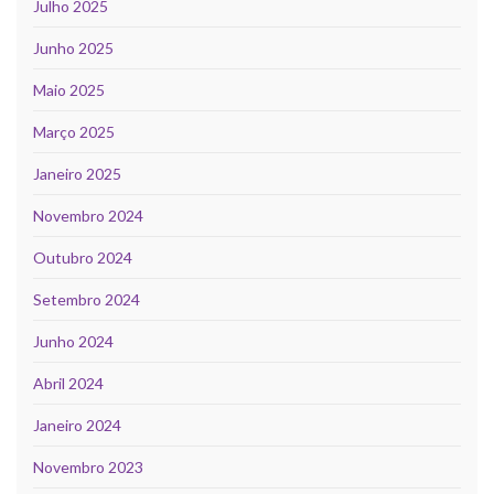
Julho 2025
Junho 2025
Maio 2025
Março 2025
Janeiro 2025
Novembro 2024
Outubro 2024
Setembro 2024
Junho 2024
Abril 2024
Janeiro 2024
Novembro 2023