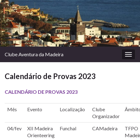
Clube Aventura da Madeira
Togg
navig
Calendário de Provas 2023
CALENDÁRIO DE PROVAS 2023
Mês
Evento
Localização
Clube
Âmbit
Organizador
04/fev
XII Madeira
Funchal
CAMadeira
TFPO
Orienteering
Madei