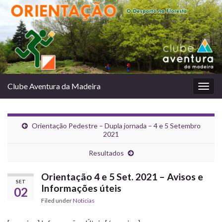
Clube Aventura da Madeira
Togg
navig
Orientação Pedestre – Dupla jornada – 4 e 5 Setembro
2021
Resultados
Orientação 4 e 5 Set. 2021 – Avisos e
SET
Informações úteis
02
Filed under
Noticias