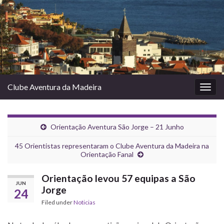
Clube Aventura da Madeira
Togg
navig
Orientação Aventura São Jorge – 21 Junho
45 Orientistas representaram o Clube Aventura da Madeira na
Orientação Fanal
Orientação levou 57 equipas a São
JUN
Jorge
24
Filed under
Noticias