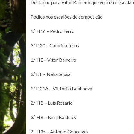
Destaque para Vítor Barreiro que venceu o escalão H
Pódios nos escalões de competição
1.º H16 – Pedro Ferro
3.ª D20 – Catarina Jesus
1.º HE – Vitor Barreiro
3.ª DE – Nélia Sousa
3.ª D21A – Viktoriia Bakhaeva
2.º HB – Luís Rosário
3.º HB – Kirill Bakhaev
2.º H35 – Antonio Gonçalves