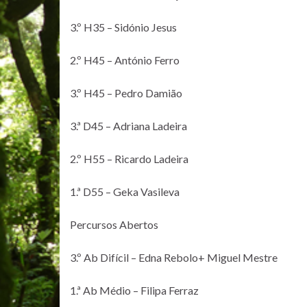
3.º H35 – Sidónio Jesus
2.º H45 – António Ferro
3.º H45 – Pedro Damião
3.ª D45 – Adriana Ladeira
2.º H55 – Ricardo Ladeira
1.ª D55 – Geka Vasileva
Percursos Abertos
3.º Ab Difícil – Edna Rebolo+ Miguel Mestre
1.ª Ab Médio – Filipa Ferraz