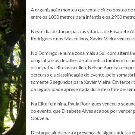
A organização montou quarenta e cinco postos de co
entre os 1000 metros para infantis e os 2900 metro
Neste dia destaque para as vitórias de Elisabete Al
Rodrigues e nos Masculinos, Xavier Vieira venceu 
No Domingo, e numa zona mais a Sul, com alternânc
orografia e os detalhes de altimetria também fora
principal na elite masculina, Nelson Baroca recup
percurso e a classificação do evento, pelo somató
somente 5 segundos para Xavier Vieira. Em terceiro
da regularidade apresentada durante o fim-de-sem
Na Elite feminina, Paula Rodrigues venceu o segun
do evento, que Elisabete Alves acabou por vencer 
Gouveia.
Destaque ainda para a presença de alguns atletas e