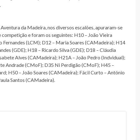
.
Aventura da Madeira, nos diversos escalões, apuraram-se
 competição e foram os seguintes: H10 – João Vieira
so Fernandes (LCM); D12 – Maria Soares (CAMadeira); H14
des (GDE); H18 – Ricardo Silva (GDE); D18 – Cláudia
sabete Alves (CAMadeira); H21A – João Pedro (Indvidual);
rte Andrade (CMoF); D35 Ni Perdigão (CMoF); H45 –
rd; H50 – João Soares (CAMadeira); Fácil Curto – António
Paula Santos (CAMadeira).