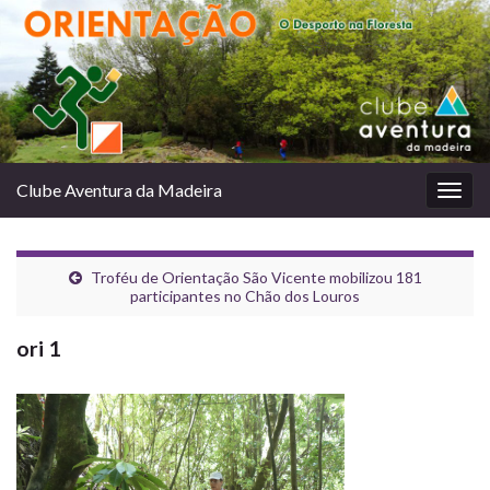
Clube Aventura da Madeira
Togg
navig
Troféu de Orientação São Vicente mobilizou 181
participantes no Chão dos Louros
ori 1