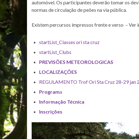
automóvel. Os participantes deverão tomar os dev
normas de circulação de peões na via pública.
Existem percursos impressos frente e verso – Ver 
startList_Classes ori sta cruz
startList_Clubs
PREVISÕES METEOROLOGICAS
LOCALIZAÇÕES
REGULAMENTO Trof Ori Sta Cruz 28-29 jan 
Program
a
Informação Técnica
Inscrições