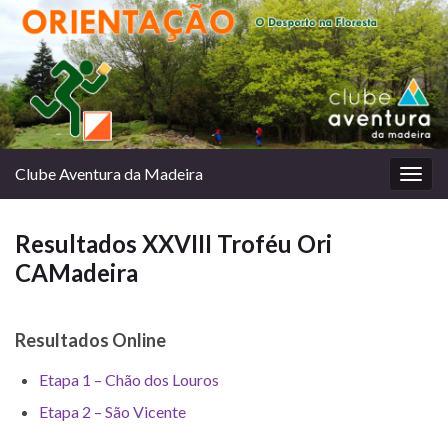
Clube Aventura da Madeira
Togg
navig
Resultados XXVIII Troféu Ori
CAMadeira
Resultados Online
Etapa 1 – Chão dos Louros
Etapa 2 – São Vicente