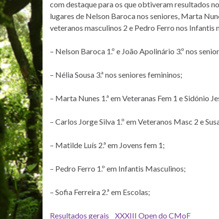
com destaque para os que obtiveram resultados no
lugares de Nelson Baroca nos seniores, Marta Nunes
veteranos masculinos 2 e Pedro Ferro nos Infantis 
– Nelson Baroca 1.º e João Apolinário 3.º nos senio
– Nélia Sousa 3.ª nos seniores femininos;
– Marta Nunes 1.ª em Veteranas Fem 1 e Sidónio Je
– Carlos Jorge Silva 1.º em Veteranos Masc 2 e Susa
– Matilde Luís 2.ª em Jovens fem 1;
– Pedro Ferro 1.º em Infantis Masculinos;
– Sofia Ferreira 2.ª em Escolas;
Resultados gerais _ XXXIII Open do CMoF