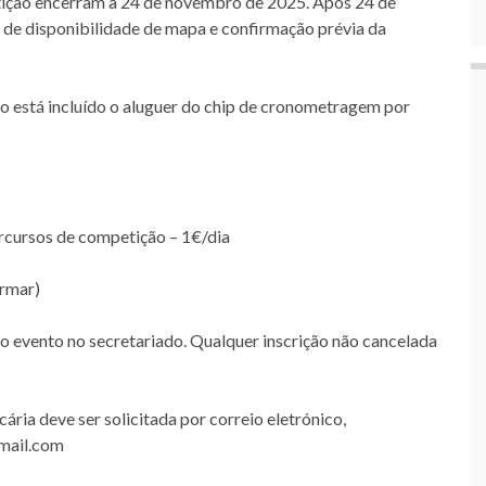
tição encerram a 24 de novembro de 2025. Após 24 de
 de disponibilidade de mapa e confirmação prévia da
o está incluído o aluguer do chip de cronometragem por
ercursos de competição – 1€/dia
ormar)
do evento no secretariado. Qualquer inscrição não cancelada
ria deve ser solicitada por correio eletrónico,
gmail.com