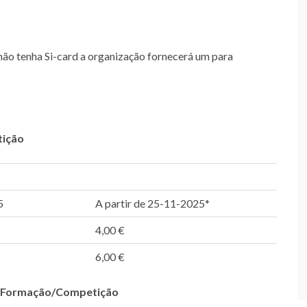
não tenha Si-card a organização fornecerá um para
tição
5
A partir de 25-11-2025*
4,00 €
6,00 €
s Formação/Competição