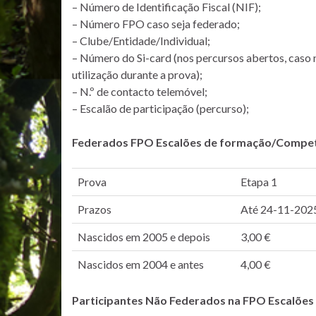
– Número de Identificação Fiscal (NIF);
– Número FPO caso seja federado;
– Clube/Entidade/Individual;
– Número do Si-card (nos percursos abertos, caso 
utilização durante a prova);
– N.º de contacto telemóvel;
– Escalão de participação (percurso);
Federados FPO Escalões de formação/Compe
Prova
Etapa 1
Prazos
Até 24-11-202
Nascidos em 2005 e depois
3,00 €
Nascidos em 2004 e antes
4,00 €
Participantes Não Federados na FPO Escalõe