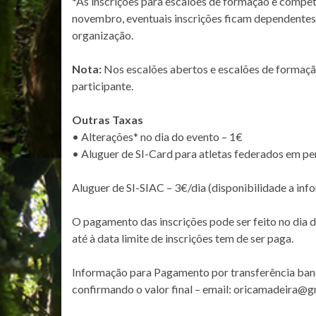
*As inscrições para escalões de formação e compe
novembro, eventuais inscrições ficam dependentes
organização.
Nota:
Nos escalões abertos e escalões de formaçã
participante.
Outras Taxas
• Alterações* no dia do evento – 1€
• Aluguer de SI-Card para atletas federados em p
Aluguer de SI-SIAC – 3€/dia (disponibilidade a inf
O pagamento das inscrições pode ser feito no dia 
até à data limite de inscrições tem de ser paga.
Informação para Pagamento por transferência bancá
confirmando o valor final – email: oricamadeira@