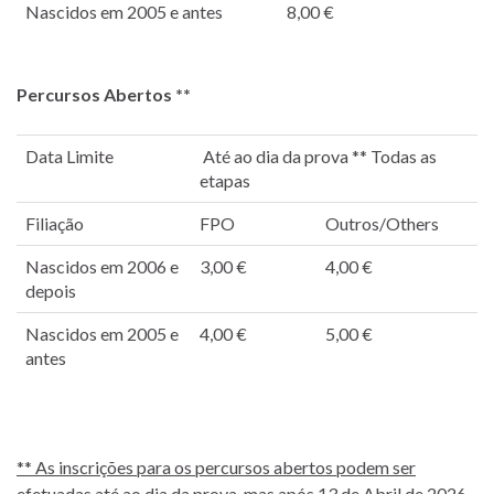
Nascidos em 2005 e antes
8,00 €
Percursos Abertos **
Data Limite
Até ao dia da prova ** Todas as
etapas
Filiação
FPO
Outros/Others
Nascidos em 2006 e
3,00 €
4,00 €
depois
Nascidos em 2005 e
4,00 €
5,00 €
antes
** As inscrições para os percursos abertos podem ser
efetuadas até ao dia da prova, mas após 13 de Abril de 2026,