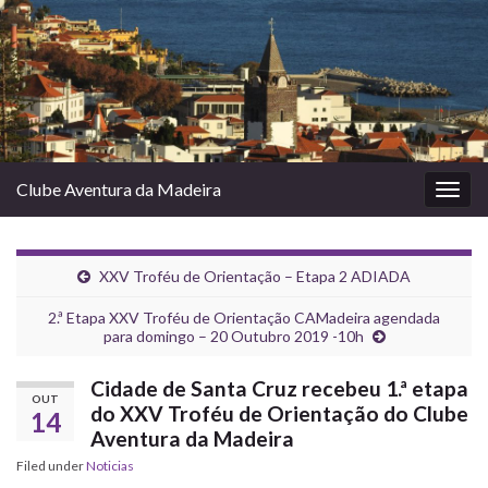
Clube Aventura da Madeira
Togg
navig
XXV Troféu de Orientação – Etapa 2 ADIADA
2.ª Etapa XXV Troféu de Orientação CAMadeira agendada
para domingo – 20 Outubro 2019 -10h
Cidade de Santa Cruz recebeu 1.ª etapa
OUT
do XXV Troféu de Orientação do Clube
14
Aventura da Madeira
Filed under
Noticias