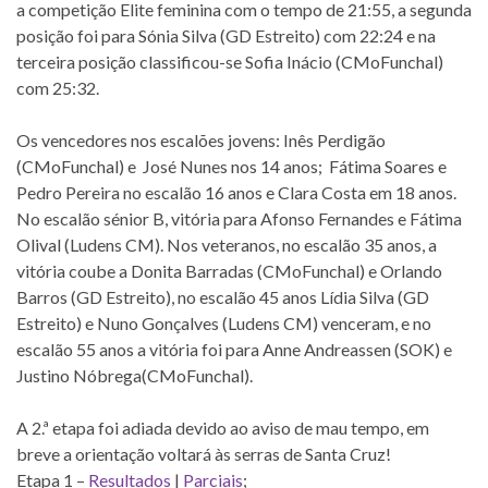
a competição Elite feminina com o tempo de 21:55, a segunda
posição foi para Sónia Silva (GD Estreito) com 22:24 e na
terceira posição classificou-se Sofia Inácio (CMoFunchal)
com 25:32.
Os vencedores nos escalões jovens: Inês Perdigão
(CMoFunchal) e José Nunes nos 14 anos; Fátima Soares e
Pedro Pereira no escalão 16 anos e Clara Costa em 18 anos.
No escalão sénior B, vitória para Afonso Fernandes e Fátima
Olival (Ludens CM). Nos veteranos, no escalão 35 anos, a
vitória coube a Donita Barradas (CMoFunchal) e Orlando
Barros (GD Estreito), no escalão 45 anos Lídia Silva (GD
Estreito) e Nuno Gonçalves (Ludens CM) venceram, e no
escalão 55 anos a vitória foi para Anne Andreassen (SOK) e
Justino Nóbrega(CMoFunchal).
A 2.ª etapa foi adiada devido ao aviso de mau tempo, em
breve a orientação voltará às serras de Santa Cruz!
Etapa 1 –
Resultados
|
Parciais
;