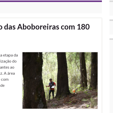
o das Aboboreiras com 180
ta etapa da
ização do
antes ao
z. A área
e com
 de