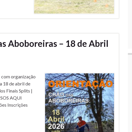
s Aboboreiras – 18 de Abril
s com organização
 18 de abril de
 Finais Splits |
VISOS AQUI
es Inscrições