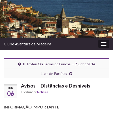
Clube Aventura da Madeira
Togg
navig
II Troféu Ori Serras do Funchal – 7 junho 2014
Lista de Partidas
Avisos – Distâncias e Desníveis
JUN
06
Filed under
Noticias
INFORMAÇÃO IMPORTANTE