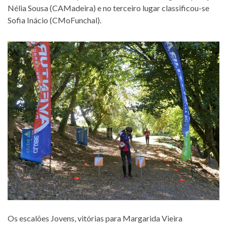
Nélia Sousa (CAMadeira) e no terceiro lugar classificou-se
Sofia Inácio (CMoFunchal).
Os escalões Jovens, vitórias para Margarida Vieira