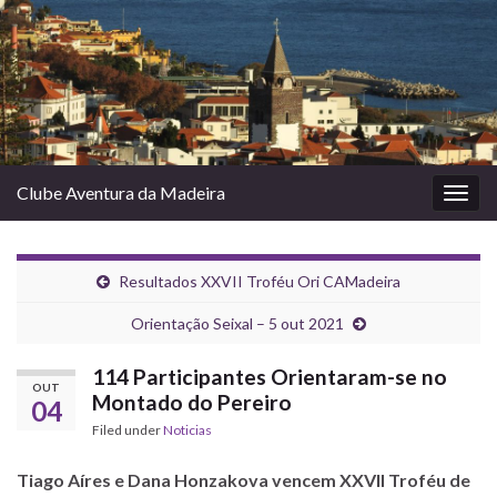
Clube Aventura da Madeira
Togg
navig
Resultados XXVII Troféu Ori CAMadeira
Orientação Seixal – 5 out 2021
114 Participantes Orientaram-se no
OUT
Montado do Pereiro
04
Filed under
Noticias
Tiago Aíres e Dana Honzakova vencem XXVII Troféu de