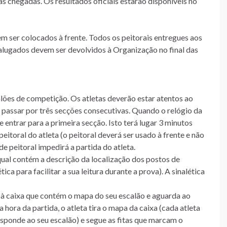
as chegadas. Os resultados oficiais estarão disponíveis no
em ser colocados à frente. Todos os peitorais entregues aos
alugados devem ser devolvidos à Organização no final das
alões de competição. Os atletas deverão estar atentos ao
e passar por três secções consecutivas. Quando o relógio da
ve entrar para a primeira secção. Isto terá lugar 3 minutos
eitoral do atleta (o peitoral deverá ser usado à frente e não
 peitoral impedirá a partida do atleta.
 qual contém a descrição da localização dos postos de
ca para facilitar a sua leitura durante a prova). A sinalética
té à caixa que contém o mapa do seu escalão e aguarda ao
 hora da partida, o atleta tira o mapa da caixa (cada atleta
esponde ao seu escalão) e segue as fitas que marcam o