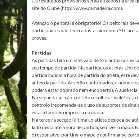
Os resultados provisórios serão afixados na área d
site do Clube (http://www.camadeira.com).
Atenção o peitoral é obrigatório! Os peitorais dev
participantes não federados, assim como SI Cards 
provas.
Partidas
As partidas têm um intervalo de 3 minutos nos esc
seu tempo de partida. Na partida, os atletas têm d
partida indicar a hora de partida do atleta, este de
antes da partida. Aí serão confirmados, o nome e o p
poderá estar dobrado nem encoberto). A ausência de
Na segunda secção, o atleta recolhe a sinalética, a
controlo (recomenda-se o uso de suportes de sinaléti
estará também impressa no mapa.
Na terceira secção (última), o atleta desloca-se a
lado desta até à hora de partida, sem ver o mapa. Na
é responsável por tirar o mapa e confirmar se corr