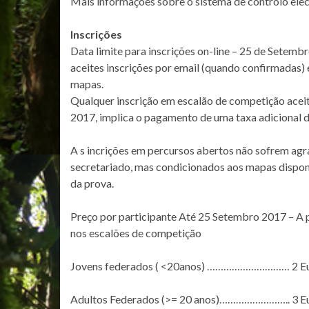
Mais informações sobre o sistema de controlo elec
Inscrições
Data limite para inscrições on-line – 25 de Setemb
aceites inscrições por email (quando confirmadas) 
mapas.
Qualquer inscrição em escalão de competição acei
2017, implica o pagamento de uma taxa adicional d
A s incrições em percursos abertos não sofrem agr
secretariado, mas condicionados aos mapas disponív
da prova.
Preço por participante Até 25 Setembro 2017 – A p
nos escalões de competição
Jovens federados ( <20anos) ………………………… 2 E
Adultos Federados (>= 20 anos)…………………….. 3 E