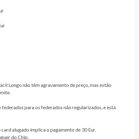
ur
Eur
 Fácil Longo não têm agravamento de preço, mas estão
mite.
e federados para os federados não regularizados, e está
i-card alugado implica o pagamento de 30 Eur.
uguer do Chip.