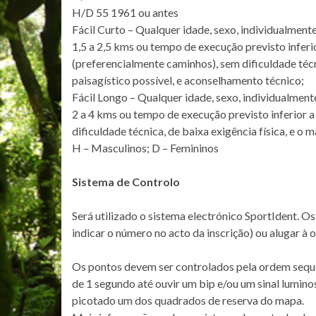
H/D 55 1961 ou antes
Fácil Curto – Qualquer idade, sexo, individualment
1,5 a 2,5 kms ou tempo de execução previsto inferi
(preferencialmente caminhos), sem dificuldade técn
paisagístico possível, e aconselhamento técnico;
Fácil Longo – Qualquer idade, sexo, individualment
2 a 4 kms ou tempo de execução previsto inferior a
dificuldade técnica, de baixa exigência física, e o m
H – Masculinos; D – Femininos
Sistema de Controlo
Será utilizado o sistema electrónico SportIdent. Os
indicar o número no acto da inscrição) ou alugar à 
Os pontos devem ser controlados pela ordem sequen
de 1 segundo até ouvir um bip e/ou um sinal lumino
picotado um dos quadrados de reserva do mapa.