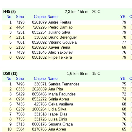
H45 (8)
2,3 km 155 m
20 C
No
Stno
Chipno
Name
YB
C
1
7193
8261079
André Freitas
79
2
4464
7209295
Pedro Damião
79
3
7251
8532254
Juliano Silva
79
4
2151
330502
Bruno Berenguer
78
5
7061
8520092
Vitorino Gouveia
77
6
2150
8269023
Xavier Vieira
69
7
7439
8531646
Alex Yakovlev
76
8
6980
8501832
Filipe Teixeira
79
D50 (11)
1,6 km 65 m
15 C
No
Stno
Chipno
Name
YB
C
1
7496
330571
Sandra Fernandes
75
2
6333
2028659
Ana Pita
72
3
5429
8658466
Maria Fagundes
72
4
6934
8532272
Sónia Abreu
74
5
7435
425765
Geka Vasileva
68
6
6239
1000264
Lídia Silva
68
7
7568
331518
Isabel Dias
70
8
7755
331726
Luisa Dinis
76
9
3713
8060176
Susana Graça
76
10
3584
8170765
Ana Abreu
65