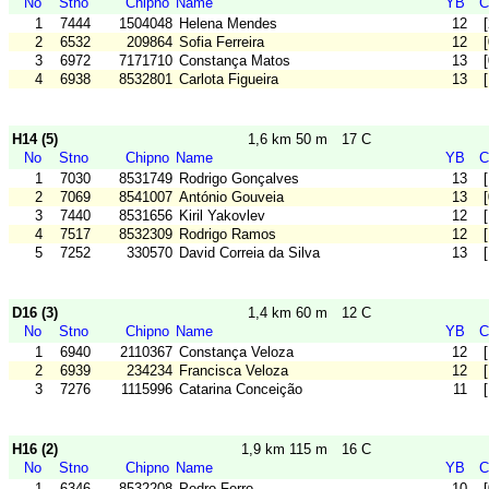
No
Stno
Chipno
Name
YB
C
1
7444
1504048
Helena Mendes
12
2
6532
209864
Sofia Ferreira
12
3
6972
7171710
Constança Matos
13
4
6938
8532801
Carlota Figueira
13
H14 (5)
1,6 km 50 m
17 C
No
Stno
Chipno
Name
YB
C
1
7030
8531749
Rodrigo Gonçalves
13
2
7069
8541007
António Gouveia
13
3
7440
8531656
Kiril Yakovlev
12
4
7517
8532309
Rodrigo Ramos
12
5
7252
330570
David Correia da Silva
13
D16 (3)
1,4 km 60 m
12 C
No
Stno
Chipno
Name
YB
C
1
6940
2110367
Constança Veloza
12
2
6939
234234
Francisca Veloza
12
3
7276
1115996
Catarina Conceição
11
H16 (2)
1,9 km 115 m
16 C
No
Stno
Chipno
Name
YB
C
1
6346
8532208
Pedro Ferro
10