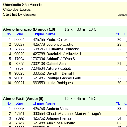
Orientação São Vicente
Chão dos Louros
Start list by classes
create
Aberto Iniciação (Branco) (10)
1,2 km 30 m
13 C
No
Stno
Chipno
Name
YB
C
1
90004
425755
Pedro Caires
20
2
90027
425778
Lourenço Castro
23
3
7866
1508646
Guilherme Drumond
22
4
90026
425788
DominikH / ViktorieH
5
17094
1707094
AdrianF / CésarS
6
6927
7002108
Gabriel Aires
21
7
7767
7204634
ArturS / CátiaB
8
90025
330562
DavidH / DenisH
9
90015
1521985
Rodrigo Garcês Góis
22
10
90021
330559
Luzia Rodrigues
20
Aberto Fácil (Verde) (6)
1,3 km 45 m
15 C
No
Stno
Chipno
Name
YB
C
1
90005
425756
Andreia Vieira
83
2
17511
330554
CláudiaV / Janet MariaV / TiagoV
3
7892
425752
Adriano Freitas
54
4
7823
1521988
Ana Sofia Ribeiro
02