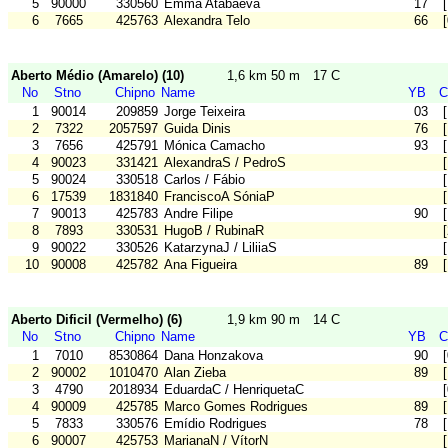
5
90000
330560
Emma Atabaeva
17
6
7665
425763
Alexandra Telo
66
Aberto Médio (Amarelo) (10)
1,6 km 50 m
17 C
No
Stno
Chipno
Name
YB
C
1
90014
209859
Jorge Teixeira
03
2
7322
2057597
Guida Dinis
76
3
7656
425791
Mónica Camacho
93
4
90023
331421
AlexandraS / PedroS
5
90024
330518
Carlos / Fábio
6
17539
1831840
FranciscoA SóniaP
7
90013
425783
Andre Filipe
90
8
7893
330531
HugoB / RubinaR
9
90022
330526
KatarzynaJ / LiliiaS
10
90008
425782
Ana Figueira
89
Aberto Dificil (Vermelho) (6)
1,9 km 90 m
14 C
No
Stno
Chipno
Name
YB
C
1
7010
8530864
Dana Honzakova
90
2
90002
1010470
Alan Zieba
89
3
4790
2018934
EduardaC / HenriquetaC
4
90009
425785
Marco Gomes Rodrigues
89
5
7833
330576
Emídio Rodrigues
78
6
90007
425753
MarianaN / VítorN