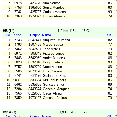
7
6978
425770
Ana Santos
86
8
7758
1965650
Sonia Mendes
80
9
7742
425797
Carlota Marcos
99
10
7360
1979027
Lurdes Afonso
79
HB (14)
1,9 km 115 m
16 C
No
Stno
Chipno
Name
YB
C
1
7743
8547441
Augusto Drumond
82
2
4793
1507465
Marco Sousa
77
3
7462
8543511
José Abreu
79
4
6971
308343
Ricardo Lopes
82
5
7443
8542989
André Mendes
86
6
3020
8532810
Diogo Ladeira
93
7
7757
1502729
Nuno Mendes
83
8
5586
2074470
Luís Rosário
00
9
7741
231176
Guilherme Reis
00
10
90010
330584
Kirill Zhuklinets
85
11
6462
8535805
Gonçalo Silva
89
12
7284
8443574
Gonçalo Marques
74
13
7566
8529683
Oscar Abreu
81
14
7359
1979127
Gonçalo Freitas
79
D21A (7)
1,9 km 90 m
19 C
No
Stno
Chipno
Name
YB
C