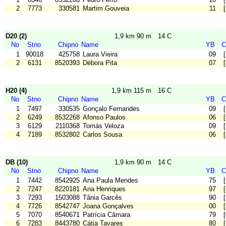
2
7773
330581
Martim Gouveia
11
D20 (2)
1,9 km 90 m
14 C
No
Stno
Chipno
Name
YB
C
1
90018
425758
Laura Vieira
09
2
6131
8520393
Débora Pita
07
H20 (4)
1,9 km 115 m
16 C
No
Stno
Chipno
Name
YB
C
1
7497
330535
Gonçalo Fernandes
09
2
6249
8532268
Afonso Paulos
06
3
6129
2110368
Tomás Veloza
09
4
7189
8532802
Carlos Sousa
06
DB (10)
1,9 km 90 m
14 C
No
Stno
Chipno
Name
YB
C
1
7442
8542925
Ana Paula Mendes
75
2
7247
8220181
Ana Henriques
97
3
7293
1503088
Tânia Garcês
90
4
7726
8542747
Joana Gonçalves
00
5
7070
8540671
Patrícia Câmara
79
6
7283
8443780
Cátia Tavares
80