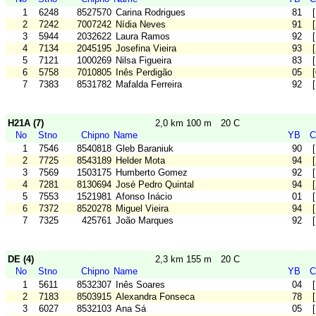
1
6248
8527570
Carina Rodrigues
81
2
7242
7007242
Nídia Neves
91
3
5944
2032622
Laura Ramos
92
4
7134
2045195
Josefina Vieira
93
5
7121
1000269
Nilsa Figueira
83
6
5758
7010805
Inês Perdigão
05
7
7383
8531782
Mafalda Ferreira
92
H21A (7)
2,0 km 100 m
20 C
No
Stno
Chipno
Name
YB
C
1
7546
8540818
Gleb Baraniuk
90
2
7725
8543189
Helder Mota
94
3
7569
1503175
Humberto Gomez
92
4
7281
8130694
José Pedro Quintal
94
5
7553
1521981
Afonso Inácio
01
6
7372
8520278
Miguel Vieira
94
7
7325
425761
João Marques
92
DE (4)
2,3 km 155 m
20 C
No
Stno
Chipno
Name
YB
C
1
5611
8532307
Inês Soares
04
2
7183
8503915
Alexandra Fonseca
78
3
6027
8532103
Ana Sá
05