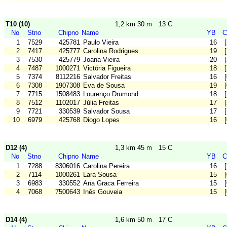
T10 (10)
1,2 km 30 m
13 C
No
Stno
Chipno
Name
YB
C
1
7529
425781
Paulo Vieira
16
2
7417
425777
Carolina Rodrigues
19
3
7530
425779
Joana Vieira
20
4
7487
1000271
Victória Figueira
18
5
7374
8112216
Salvador Freitas
16
6
7308
1907308
Eva de Sousa
19
7
7715
1508483
Lourenço Drumond
18
8
7512
1102017
Júlia Freitas
17
9
7721
330539
Salvador Sousa
17
10
6979
425768
Diogo Lopes
16
D12 (4)
1,3 km 45 m
15 C
No
Stno
Chipno
Name
YB
C
1
7288
8306016
Carolina Pereira
16
2
7114
1000261
Lara Sousa
15
3
6983
330552
Ana Graca Ferreira
15
4
7068
7500643
Inês Gouveia
15
D14 (4)
1,6 km 50 m
17 C