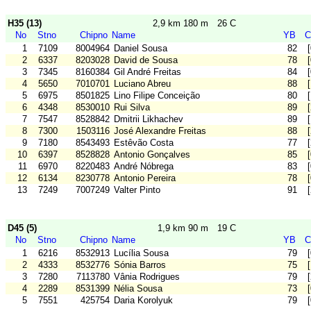
H35 (13)
2,9 km 180 m
26 C
No
Stno
Chipno
Name
YB
C
1
7109
8004964
Daniel Sousa
82
2
6337
8203028
David de Sousa
78
3
7345
8160384
Gil André Freitas
84
4
5650
7010701
Luciano Abreu
88
5
6975
8501825
Lino Filipe Conceição
80
6
4348
8530010
Rui Silva
89
7
7547
8528842
Dmitrii Likhachev
89
8
7300
1503116
José Alexandre Freitas
88
9
7180
8543493
Estêvão Costa
77
10
6397
8528828
Antonio Gonçalves
85
11
6970
8220483
André Nóbrega
83
12
6134
8230778
Antonio Pereira
78
13
7249
7007249
Valter Pinto
91
D45 (5)
1,9 km 90 m
19 C
No
Stno
Chipno
Name
YB
C
1
6216
8532913
Lucília Sousa
79
2
4333
8532776
Sónia Barros
75
3
7280
7113780
Vânia Rodrigues
79
4
2289
8531399
Nélia Sousa
73
5
7551
425754
Daria Korolyuk
79