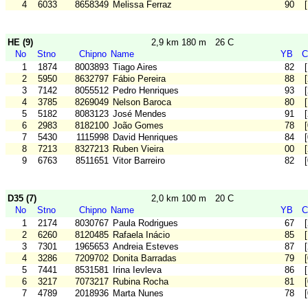
4
6033
8658349
Melissa Ferraz
90
HE (9)
2,9 km 180 m
26 C
No
Stno
Chipno
Name
YB
C
1
1874
8003893
Tiago Aires
82
2
5950
8632797
Fábio Pereira
88
3
7142
8055512
Pedro Henriques
93
4
3785
8269049
Nelson Baroca
80
5
5182
8083123
José Mendes
91
6
2983
8182100
João Gomes
78
7
5430
1115998
David Henriques
84
8
7213
8327213
Ruben Vieira
00
9
6763
8511651
Vitor Barreiro
82
D35 (7)
2,0 km 100 m
20 C
No
Stno
Chipno
Name
YB
C
1
2174
8030767
Paula Rodrigues
67
2
6260
8120485
Rafaela Inácio
85
3
7301
1965653
Andreia Esteves
87
4
3286
7209702
Donita Barradas
79
5
7441
8531581
Irina Ievleva
86
6
3217
7073217
Rubina Rocha
81
7
4789
2018936
Marta Nunes
78