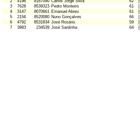
2
4196
8167090
Carlos Jorge Silva
62
3
7628
8539323
Pedro Monteiro
61
4
3147
8070661
Emanuel Abreu
61
5
2156
8520080
Nuno Gonçalves
66
6
4792
8531834
José Rosário
59
7
3983
234539
José Sardinha
64