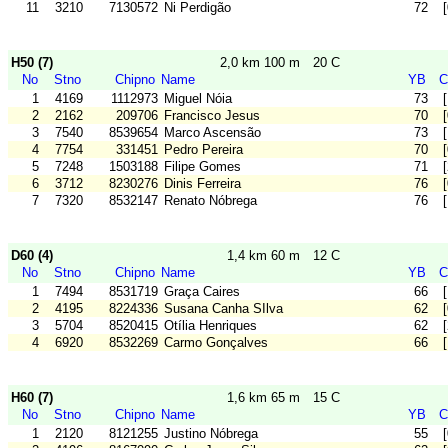
11
3210
7130572
Ni Perdigão
72
H50 (7)
2,0 km 100 m
20 C
No
Stno
Chipno
Name
YB
C
1
4169
1112973
Miguel Nóia
73
2
2162
209706
Francisco Jesus
70
3
7540
8539654
Marco Ascensão
73
4
7754
331451
Pedro Pereira
70
5
7248
1503188
Filipe Gomes
71
6
3712
8230276
Dinis Ferreira
76
7
7320
8532147
Renato Nóbrega
76
D60 (4)
1,4 km 60 m
12 C
No
Stno
Chipno
Name
YB
C
1
7494
8531719
Graça Caires
66
2
4195
8224336
Susana Canha SIlva
62
3
5704
8520415
Otília Henriques
62
4
6920
8532269
Carmo Gonçalves
66
H60 (7)
1,6 km 65 m
15 C
No
Stno
Chipno
Name
YB
C
1
2120
8121255
Justino Nóbrega
55