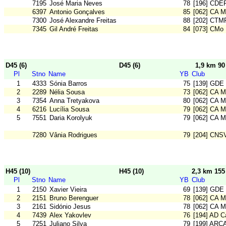
7195
José Maria Neves
78
[196] CDE
6397
Antonio Gonçalves
85
[062] CA M
7300
José Alexandre Freitas
88
[202] CTM
7345
Gil André Freitas
84
[073] CMo 
D45 (6)
D45 (6)
1,9 km 9
Pl
Stno
Name
YB
Club
1
4333
Sónia Barros
75
[139] GDE
2
2289
Nélia Sousa
73
[062] CA M
3
7354
Anna Tretyakova
80
[062] CA M
4
6216
Lucília Sousa
79
[062] CA M
5
7551
Daria Korolyuk
79
[062] CA M
7280
Vânia Rodrigues
79
[204] CNS
H45 (10)
H45 (10)
2,3 km 15
Pl
Stno
Name
YB
Club
1
2150
Xavier Vieira
69
[139] GDE
2
2151
Bruno Berenguer
78
[062] CA M
3
2161
Sidónio Jesus
78
[062] CA M
4
7439
Alex Yakovlev
76
[194] AD 
5
7251
Juliano Silva
79
[199] ARC