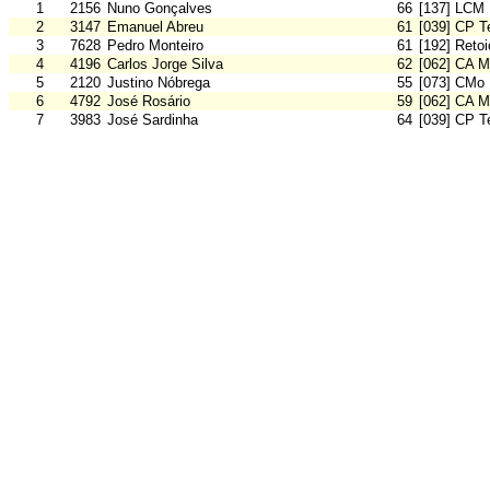
1
2156
Nuno Gonçalves
66
[137] LCM
2
3147
Emanuel Abreu
61
[039] CP T
3
7628
Pedro Monteiro
61
[192] Reto
4
4196
Carlos Jorge Silva
62
[062] CA M
5
2120
Justino Nóbrega
55
[073] CMo 
6
4792
José Rosário
59
[062] CA M
7
3983
José Sardinha
64
[039] CP T