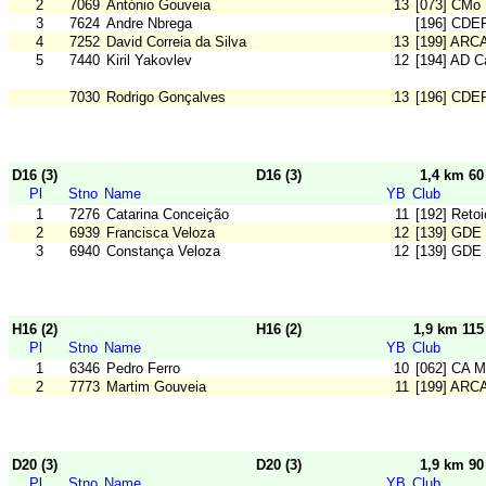
2
7069
António Gouveia
13
[073] CMo 
3
7624
Andre Nbrega
[196] CDE
4
7252
David Correia da Silva
13
[199] ARC
5
7440
Kiril Yakovlev
12
[194] AD 
7030
Rodrigo Gonçalves
13
[196] CDE
D16 (3)
D16 (3)
1,4 km 6
Pl
Stno
Name
YB
Club
1
7276
Catarina Conceição
11
[192] Reto
2
6939
Francisca Veloza
12
[139] GDE
3
6940
Constança Veloza
12
[139] GDE
H16 (2)
H16 (2)
1,9 km 11
Pl
Stno
Name
YB
Club
1
6346
Pedro Ferro
10
[062] CA M
2
7773
Martim Gouveia
11
[199] ARC
D20 (3)
D20 (3)
1,9 km 9
Pl
Stno
Name
YB
Club