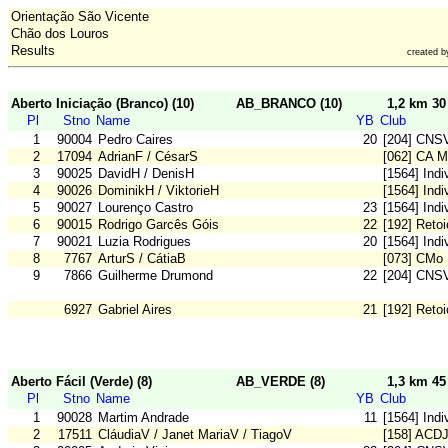
Orientação São Vicente
Chão dos Louros
Results
created 
Aberto Iniciação (Branco) (10)
AB_BRANCO (10)
1,2 km 3
Pl
Stno
Name
YB
Club
1
90004
Pedro Caires
20
[204] CNS
2
17094
AdrianF / CésarS
[062] CA M
3
90025
DavidH / DenisH
[1564] Ind
4
90026
DominikH / ViktorieH
[1564] Ind
5
90027
Lourenço Castro
23
[1564] Ind
6
90015
Rodrigo Garcês Góis
22
[192] Reto
7
90021
Luzia Rodrigues
20
[1564] Ind
8
7767
ArturS / CátiaB
[073] CMo 
9
7866
Guilherme Drumond
22
[204] CNS
6927
Gabriel Aires
21
[192] Reto
Aberto Fácil (Verde) (8)
AB_VERDE (8)
1,3 km 4
Pl
Stno
Name
YB
Club
1
90028
Martim Andrade
11
[1564] Ind
2
17511
CláudiaV / Janet MariaV / TiagoV
[158] ACD