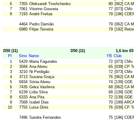
6
7355
Oleksandr Troshchenko
80
[062] CA M
7
7061
Vitorino Gouveia
77
[073] CMo 
8
7193
André Freitas
79
[196] CDE
4464
Pedro Damião
79
[062] CA M
6980
Filipe Teixeira
79
[192] Reto
D50 (11)
D50 (11)
1,6 km 6
Pl
Stno
Name
YB
Club
1
5429
Maria Fagundes
72
[073] CMo 
2
3584
Ana Abreu
65
[039] CP T
3
3210
Ni Perdigão
72
[073] CMo 
4
3713
Susana Graça
76
[062] CA M
5
6934
Sónia Abreu
74
[139] GDE
6
7435
Geka Vasileva
68
[062] CA M
7
6239
Lídia Silva
68
[139] GDE
8
6333
Ana Pita
72
[139] GDE
9
7568
Isabel Dias
70
[199] ARC
10
7755
Luisa Dinis
76
[039] CP T
7496
Sandra Fernandes
75
[196] CDE