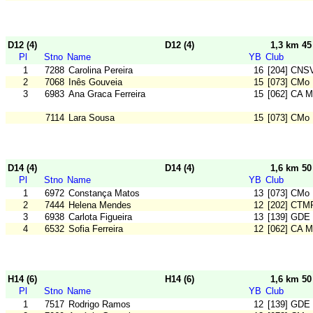
D12 (4)
D12 (4)
1,3 km 4
Pl
Stno
Name
YB
Club
1
7288
Carolina Pereira
16
[204] CNS
2
7068
Inês Gouveia
15
[073] CMo 
3
6983
Ana Graca Ferreira
15
[062] CA M
7114
Lara Sousa
15
[073] CMo 
D14 (4)
D14 (4)
1,6 km 5
Pl
Stno
Name
YB
Club
1
6972
Constança Matos
13
[073] CMo 
2
7444
Helena Mendes
12
[202] CTM
3
6938
Carlota Figueira
13
[139] GDE
4
6532
Sofia Ferreira
12
[062] CA M
H14 (6)
H14 (6)
1,6 km 5
Pl
Stno
Name
YB
Club
1
7517
Rodrigo Ramos
12
[139] GDE