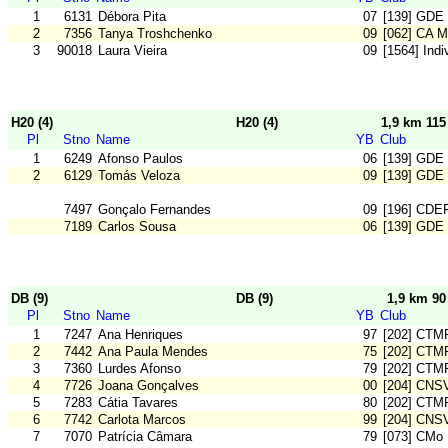
1
6131
Débora Pita
07
[139] GDE
2
7356
Tanya Troshchenko
09
[062] CA M
3
90018
Laura Vieira
09
[1564] Ind
H20 (4)
H20 (4)
1,9 km 11
Pl
Stno
Name
YB
Club
1
6249
Afonso Paulos
06
[139] GDE
2
6129
Tomás Veloza
09
[139] GDE
7497
Gonçalo Fernandes
09
[196] CDE
7189
Carlos Sousa
06
[139] GDE
DB (9)
DB (9)
1,9 km 9
Pl
Stno
Name
YB
Club
1
7247
Ana Henriques
97
[202] CTM
2
7442
Ana Paula Mendes
75
[202] CTM
3
7360
Lurdes Afonso
79
[202] CTM
4
7726
Joana Gonçalves
00
[204] CNS
5
7283
Cátia Tavares
80
[202] CTM
6
7742
Carlota Marcos
99
[204] CNS
7
7070
Patrícia Câmara
79
[073] CMo 