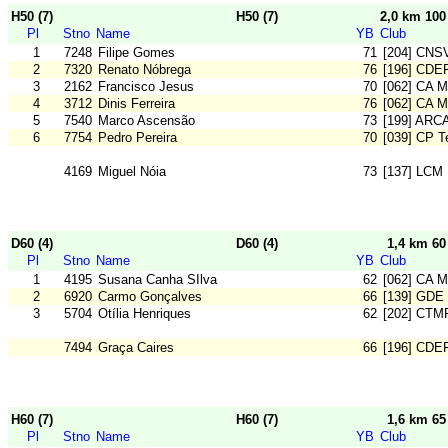
H50 (7)
H50 (7)
2,0 km 10
Pl
Stno
Name
YB
Club
1
7248
Filipe Gomes
71
[204] CNS
2
7320
Renato Nóbrega
76
[196] CDE
3
2162
Francisco Jesus
70
[062] CA M
4
3712
Dinis Ferreira
76
[062] CA M
5
7540
Marco Ascensão
73
[199] ARC
6
7754
Pedro Pereira
70
[039] CP T
4169
Miguel Nóia
73
[137] LCM
D60 (4)
D60 (4)
1,4 km 6
Pl
Stno
Name
YB
Club
1
4195
Susana Canha SIlva
62
[062] CA M
2
6920
Carmo Gonçalves
66
[139] GDE
3
5704
Otília Henriques
62
[202] CTM
7494
Graça Caires
66
[196] CDE
H60 (7)
H60 (7)
1,6 km 6
Pl
Stno
Name
YB
Club