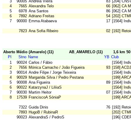
3
90005
Andreia Vieira
83
[204] CNS
4
7665
Alexandra Telo
66
[062] CA M
5
6978
Ana Santos
86
[062] CA M
6
7892
Adriano Freitas
54
[202] CTM
7
90000
Emma Atabaeva
17
[1564] Ind
7823
Ana Sofia Ribeiro
02
[192] Reto
Aberto Médio (Amarelo) (11)
AB_AMARELO (11)
1,6 km 5
Pl
Stno
Name
YB
Club
1
90024
Carlos / Fábio
[1564] Ind
2
7656
Mónica Camacho / João Figueira
93
[158] ACD
3
90014
Andre Filipe / Jorge Teixeira
[1564] Ind
4
90029
Margarida Silva / Pedro Pestana
[199] ARC
5
90008
Ana Figueira
89
[1564] Ind
6
90022
KatarzynaJ / LiliiaS
[1564] Ind
7
90030
Martim Heitor
07
[1564] Ind
8
17539
FranciscoA SóniaP
[199] ARC
7322
Guida Dinis
76
[192] Reto
7893
HugoB / RubinaR
[202] CTM
90023
AlexandraS / PedroS
[196] CDE