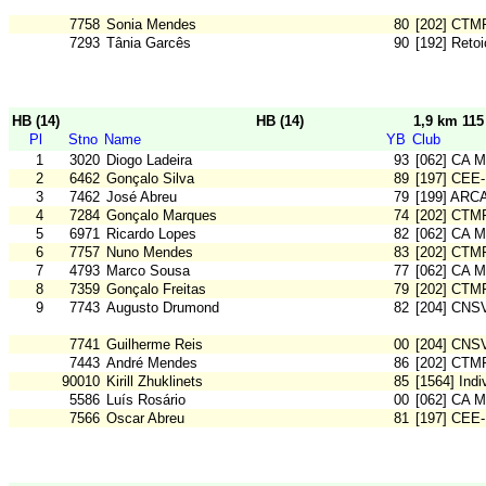
7758
Sonia Mendes
80
[202] CTM
7293
Tânia Garcês
90
[192] Reto
HB (14)
HB (14)
1,9 km 11
Pl
Stno
Name
YB
Club
1
3020
Diogo Ladeira
93
[062] CA M
2
6462
Gonçalo Silva
89
[197] CEE-
3
7462
José Abreu
79
[199] ARC
4
7284
Gonçalo Marques
74
[202] CTM
5
6971
Ricardo Lopes
82
[062] CA M
6
7757
Nuno Mendes
83
[202] CTM
7
4793
Marco Sousa
77
[062] CA M
8
7359
Gonçalo Freitas
79
[202] CTM
9
7743
Augusto Drumond
82
[204] CNS
7741
Guilherme Reis
00
[204] CNS
7443
André Mendes
86
[202] CTM
90010
Kirill Zhuklinets
85
[1564] Ind
5586
Luís Rosário
00
[062] CA M
7566
Oscar Abreu
81
[197] CEE-