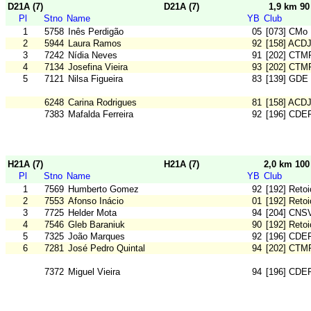
D21A (7)
D21A (7)
1,9 km 9
Pl
Stno
Name
YB
Club
1
5758
Inês Perdigão
05
[073] CMo 
2
5944
Laura Ramos
92
[158] ACD
3
7242
Nídia Neves
91
[202] CTM
4
7134
Josefina Vieira
93
[202] CTM
5
7121
Nilsa Figueira
83
[139] GDE
6248
Carina Rodrigues
81
[158] ACD
7383
Mafalda Ferreira
92
[196] CDE
H21A (7)
H21A (7)
2,0 km 10
Pl
Stno
Name
YB
Club
1
7569
Humberto Gomez
92
[192] Reto
2
7553
Afonso Inácio
01
[192] Reto
3
7725
Helder Mota
94
[204] CNS
4
7546
Gleb Baraniuk
90
[192] Reto
5
7325
João Marques
92
[196] CDE
6
7281
José Pedro Quintal
94
[202] CTM
7372
Miguel Vieira
94
[196] CDE