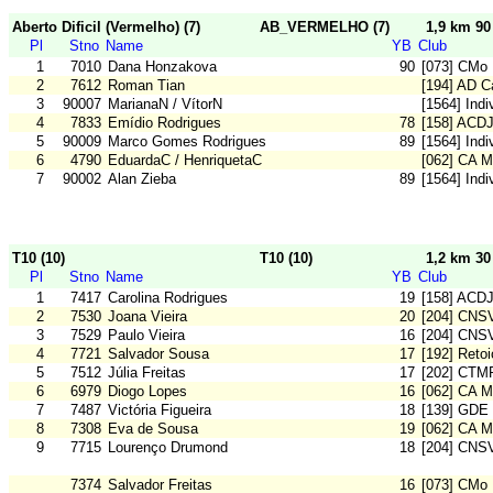
Aberto Dificil (Vermelho) (7)
AB_VERMELHO (7)
1,9 km 9
Pl
Stno
Name
YB
Club
1
7010
Dana Honzakova
90
[073] CMo 
2
7612
Roman Tian
[194] AD 
3
90007
MarianaN / VítorN
[1564] Ind
4
7833
Emídio Rodrigues
78
[158] ACD
5
90009
Marco Gomes Rodrigues
89
[1564] Ind
6
4790
EduardaC / HenriquetaC
[062] CA M
7
90002
Alan Zieba
89
[1564] Ind
T10 (10)
T10 (10)
1,2 km 3
Pl
Stno
Name
YB
Club
1
7417
Carolina Rodrigues
19
[158] ACD
2
7530
Joana Vieira
20
[204] CNS
3
7529
Paulo Vieira
16
[204] CNS
4
7721
Salvador Sousa
17
[192] Reto
5
7512
Júlia Freitas
17
[202] CTM
6
6979
Diogo Lopes
16
[062] CA M
7
7487
Victória Figueira
18
[139] GDE
8
7308
Eva de Sousa
19
[062] CA M
9
7715
Lourenço Drumond
18
[204] CNS
7374
Salvador Freitas
16
[073] CMo 