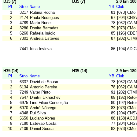
D35 (7)
D35 (7)
2,0 km 10
Pl
Stno
Name
YB
Club
1
3217
Rubina Rocha
81
[073] CMo 
2
2174
Paula Rodrigues
67
[204] CNS
3
4789
Marta Nunes
78
[062] CA M
4
3286
Donita Barradas
79
[073] CMo 
5
6260
Rafaela Inácio
85
[196] CDE
6
7301
Andreia Esteves
87
[202] CTM
7441
Irina Ievleva
86
[194] AD 
H35 (14)
H35 (14)
2,9 km 18
Pl
Stno
Name
YB
Club
1
6337
David de Sousa
78
[062] CA M
2
6134
Antonio Pereira
78
[062] CA M
3
7249
Valter Pinto
91
[202] CTM
4
7547
Dmitrii Likhachev
89
[192] Reto
5
6975
Lino Filipe Conceição
80
[192] Reto
6
6970
André Nóbrega
83
[073] CMo 
7
4348
Rui Silva
89
[204] CNS
8
5650
Luciano Abreu
88
[158] ACD
9
7180
Estêvão Costa
77
[204] CNS
10
7109
Daniel Sousa
82
[073] CMo 