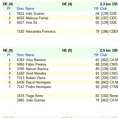
DE (4)
DE (4)
2,3 km 15
Pl
Stno
Name
YB
Club
1
5611
Inês Soares
04
[139] GDE
2
6033
Melissa Ferraz
90
[197] CEE-
3
6027
Ana Sá
05
[139] GDE
7183
Alexandra Fonseca
78
[196] CDE
HE (9)
HE (9)
2,9 km 18
Pl
Stno
Name
YB
Club
1
6763
Vitor Barreiro
82
[062] CA M
2
5950
Fábio Pereira
88
[204] CNS
3
3785
Nelson Baroca
80
[139] GDE
4
5182
José Mendes
91
[204] CNS
5
7213
Ruben Vieira
00
[204] CNS
6
5430
David Henriques
84
[062] CA M
7
7142
Pedro Henriques
93
[202] CTM
1874
Tiago Aires
82
[192] Reto
2983
João Gomes
78
[062] CA M