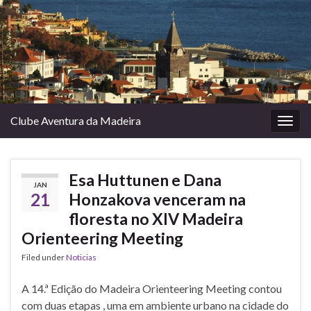
Clube Aventura da Madeira
Togg
navig
Esa Huttunen e Dana
JAN
21
Honzakova venceram na
floresta no XIV Madeira
Orienteering Meeting
Filed under
Noticias
A 14.ª Edição do Madeira Orienteering Meeting contou
com duas etapas , uma em ambiente urbano na cidade do