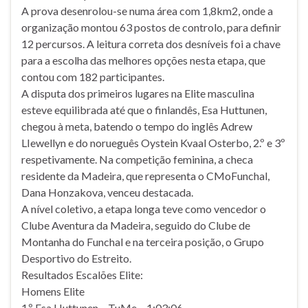
A prova desenrolou-se numa área com 1,8km2, onde a
organização montou 63 postos de controlo, para definir
12 percursos. A leitura correta dos desníveis foi a chave
para a escolha das melhores opções nesta etapa, que
contou com 182 participantes.
A disputa dos primeiros lugares na Elite masculina
esteve equilibrada até que o finlandês, Esa Huttunen,
chegou à meta, batendo o tempo do inglês Adrew
LIewellyn e do norueguês Oystein Kvaal Osterbo, 2.º e 3º
respetivamente. Na competição feminina, a checa
residente da Madeira, que representa o CMoFunchal,
Dana Honzakova, venceu destacada.
A nível coletivo, a etapa longa teve como vencedor o
Clube Aventura da Madeira, seguido do Clube de
Montanha do Funchal e na terceira posição, o Grupo
Desportivo do Estreito.
Resultados Escalões Elite:
Homens Elite
1.º Esa Huttunen – TuMe – 1:03:06