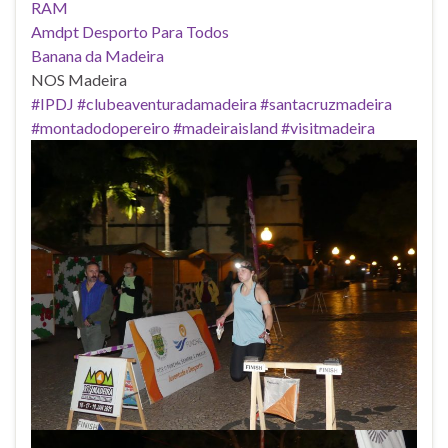
RAM
Amdpt Desporto Para Todos
Banana da Madeira
NOS Madeira
#IPDJ
#clubeaventuradamadeira
#santacruzmadeira
#montadodopereiro
#madeiraisland
#visitmadeira